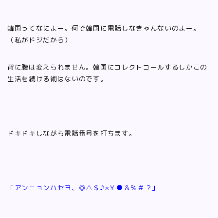
韓国ってなによー。何で韓国に電話しなきゃんないのよー。
（私がドジだから）
背に腹は変えられません。韓国にコレクトコールするしかこの
生活を続ける術はないのです。
ドキドキしながら電話番号を打ちます。
「アンニョンハセヨ、◎△＄♪×￥●＆％＃？」