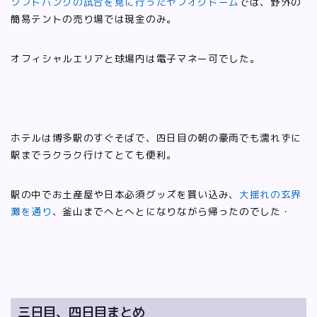
ソフトバンクの試合を見に行ったヤフオクドーム
では、野外の
簡易テントの売り場では現金のみ。
オフィシャルエリアと球場内は電子マネー可でした。
ホテルは博多駅のすぐそばで、四日目の朝の豪雨でも濡れずに
駅までラクラク行けてとても便利。
駅の中でお土産屋や日本必須グッズを買い込み、
大揺れの玄界
灘を通り
、釜山までへとへとになりながら帰ったのでした・
三日目、四日目まとめ