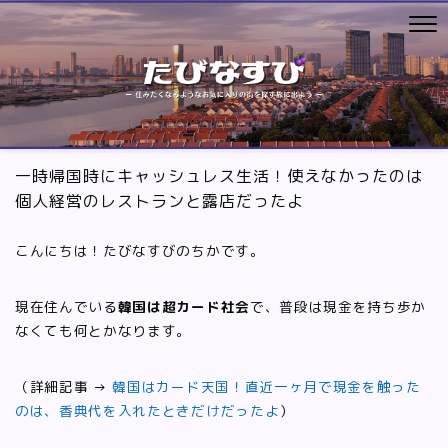
一時帰国時にキャッシュレス生活！使えなかったのは
個人経営のレストランと露店だったよ
こんにちは！たびなすびのちかです。
現在住んでいる
韓国は超カード社会
で、普段は現金を持ち歩か
なくても何とかなります。
（詳細記事 →
韓国はカード天国！直近一ヶ月で現金を触った
のは、香典代を入れたときだけだったよ
）