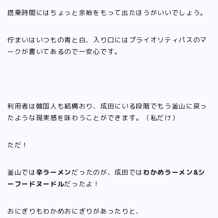
搭乗時間にはちょっと余裕をもって出たほうがいいでしょう。
佇まいはいつもの青と白、入り口にはプライオリティパスのマ
ークが書いてあるので一安心です。
利用者は韓国人も結構おり、成田にいる段階でもう釜山に戻っ
たような現実感を味わうことができます。（私だけ）
ただ！
釜山では
辛ラーメン
だったのが、成田では
わかめラーメン&シ
ーフードヌードル
だったよ！
おにぎりもわかめおにぎりがあったりと、