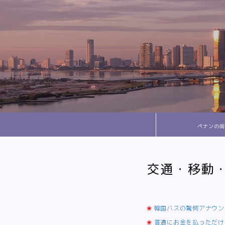
ペナンの街
交通・移動
❀
韓国バスの驚愕アナウン
❀
普通にお金を払っただけ