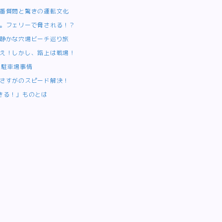
番質問と驚きの運転文化
。フェリーで脅される！？
静かな穴場ビーチ巡り旅
え！しかし、路上は戦場！
の駐車場事情
さすがのスピード解決！
きる！」ものとは