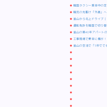
❀
韓国タクシー乗車中の定
❀
韓流の先駆け「外島」へ
❀
釜山から北上ドライブ｜
❀
運転免許を韓国で切り替
❀
釜山の築40年アパート
❀
工事現場で愛車に傷が！
❀
釜山の空港で「5秒でで
❀
❀
❀
❀
❀
❀
❀
❀
❀