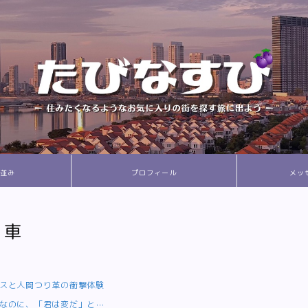
並み
プロフィール
メッ
・車
スと人間つり革の衝撃体験
なのに、「君は変だ」と⋯