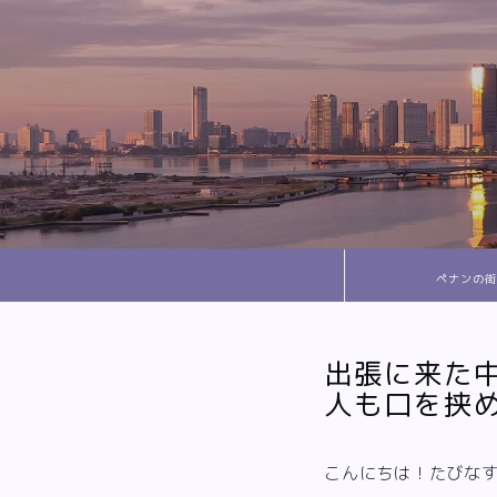
ペナンの街
出張に来た
人も口を挟
こんにちは！たびな