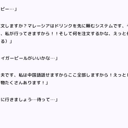
あビー…」
注文しますか？マレーシアはドリンクを先に頼むシステムです、
す、私が行ってきますから！！そして何を注文するかな、えっと
ける）」
タイガービールがいいかな…」
丈夫です、私は中国語話せますからここ全部しますから！えっと
名物たくさんあります！」
緒に行きましょう…待って…」