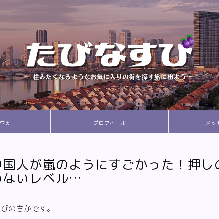
並み
プロフィール
メッ
中国人が嵐のようにすごかった！押し
めないレベル…
すびのちかです。