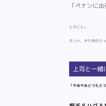
「ペナンに出
とのこと。
ホント、やり手の人
上司と一緒
「やあやあどうもど
握手＆ハグ＆