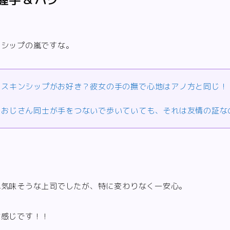
ンシップの嵐ですな。
はスキンシップがお好き？彼女の手の撫で心地はアノ方と同じ！
のおじさん同士が手をつないで歩いていても、それは友情の証な
れ気味そうな上司でしたが、特に変わりなく一安心。
な感じです！！