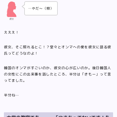
…やだ〜（照）
彼女
えええ！
彼女、そこ照れるとこ！？堂々とオンマへの愛を彼女に語る彼
氏ってどうなのよ！
韓国のオンマがすごいのか、彼女の心が広いのか。後日韓国人
の女性にこの出来事を話したところ、半分は「きもー」って言
ってました。
半分ね⋯