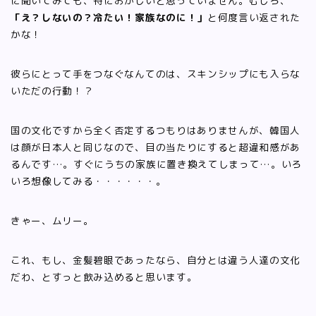
に聞いてみても、特におかしいと思っていません。むしろ、
「え？しないの？冷たい！家族なのに！」
と何度言い返された
かな！
彼らにとって手をつなぐなんてのは、スキンシップにも入らな
いただの行動！？
国の文化ですから全く否定するつもりはありませんが、韓国人
は顔が日本人と同じなので、目の当たりにすると超違和感があ
るんです…。すぐにうちの家族に置き換えてしまって…。いろ
いろ想像してみる・・・・・・。
きゃー、ムリー。
これ、もし、金髪碧眼であったなら、自分とは違う人達の文化
だわ、とすっと飲み込めると思います。