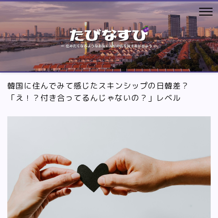
韓国に住んでみて感じたスキンシップの日韓差？
「え！？付き合ってるんじゃないの？」レベル