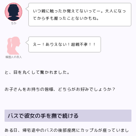
いつ親に触ったか覚えてないってー。大人になっ
てから手も握ったことないかもね。
ちか
えー！ありえない！超親不孝！！
韓国人の友人
と、目を丸くして驚かれました。
お子さんをお持ちの皆様、どちらがお好みでしょうか？
バスで彼女の手を撫で続ける
ある日、帰宅途中のバスの後部座席にカップルが座っていまし