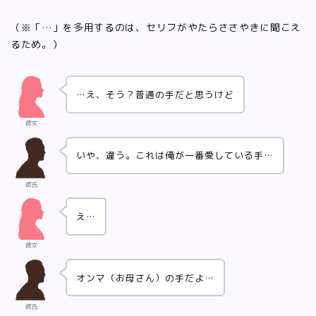
（※「…」を多用するのは、セリフがやたらささやきに聞こえ
るため。）
…え、そう？普通の手だと思うけど
彼女
いや、違う。これは俺が一番愛している手…
彼氏
え…
彼女
オンマ（お母さん）の手だよ…
彼氏