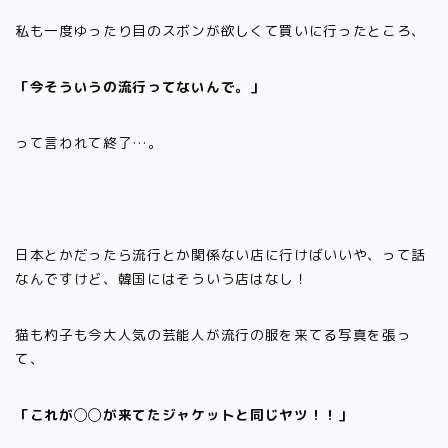
私も一度ゆったり目のスボンが欲しくて買いに行ったところ、
「今そういうの流行ってないんで。」
って言われて終了…。
日本とかだったら流行とか関係ない店に行けばいいや、って話
なんですけど、韓国にはそういう店はなし！
猫も杓子も今大人気の芸能人が流行の服を来てる写真を張っ
て、
「これが◯◯が来てたジャケットと同じヤツ！！」