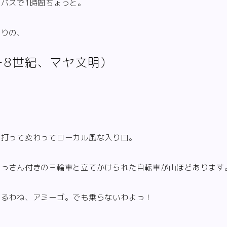
バスで1時間ちょっと。
ちりの、
－8世紀、マヤ文明）
は打って変わってローカル風な入り口。
おっさん付きの三輪車と立てかけられた自転車が山ほどあります
えるわね、アミーゴ。でも乗らないわよっ！