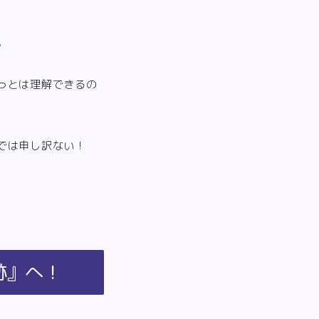
。
っとは理解できるの
では申し訳ない！
跡』へ！