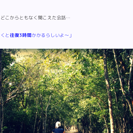
、どこからともなく聞こえた会話…
歩くと
往復3時間
かかるらしいよ～」