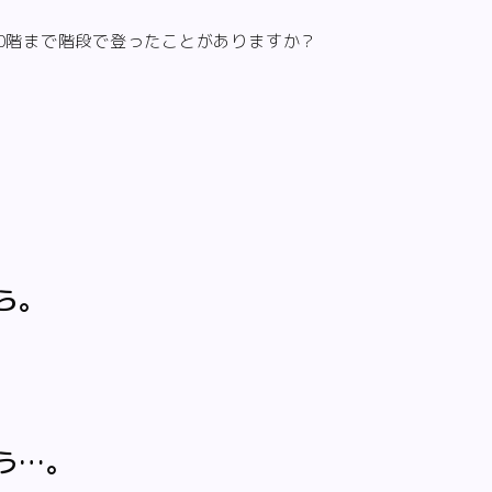
0階まで階段で登ったことがありますか？
ら。
う…。