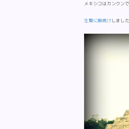
メキシコはカンクン
生贄に胸焼け
しまし