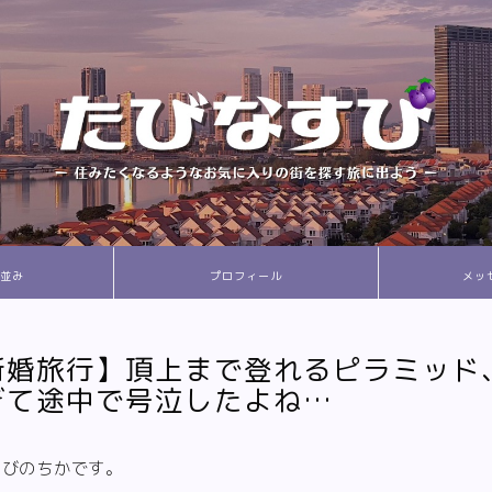
並み
プロフィール
メッ
新婚旅行】頂上まで登れるピラミッド
ぎて途中で号泣したよね…
すびのちかです。