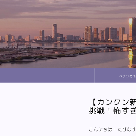
ペナンの街
【カンクン
挑戦！怖す
こんにちは！たびな