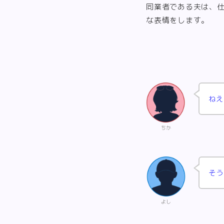
同業者である夫は、
な表情をします。
ねえ
ちか
そう
よし