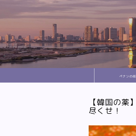
ペナンの街
【韓国の薬
尽くせ！