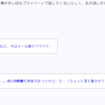
仕事が多い日はプライベートで話したくないらしく、私が話しか
ねえ、今日さー仕事でペラペラ…
…。俺は
6時間
も授業があったから…さ…（ちょっと落ち着かせて