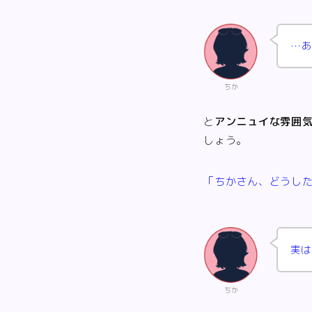
…あ
ちか
と
アンニュイな雰囲
しょう。
「ちかさん、どうし
実は
ちか