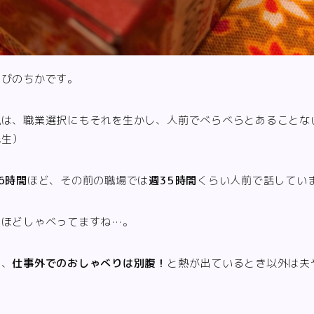
すびのちかです。
私は、職業選択にもそれを生かし、人前でべらべらとあることな
先生）
6時間
ほど、その前の職場では
週35時間
くらい人前で話してい
いほどしゃべってますね…。
に、
仕事外でのおしゃべりは別腹！
と熱が出ているとき以外は夫