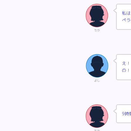
私は
ペ
ちか
え！
の！
よし
9時
ちか