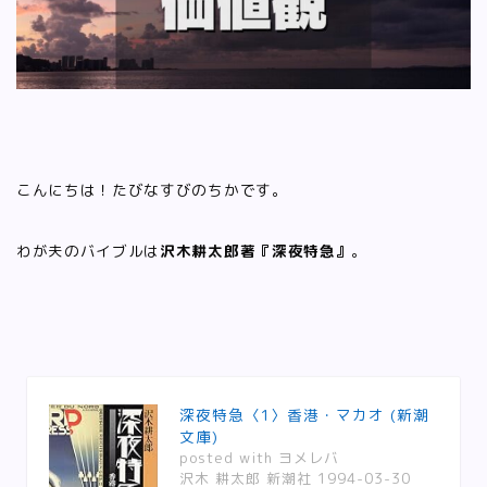
こんにちは！たびなすびのちかです。
わが夫のバイブルは
沢木耕太郎著『深夜特急』
。
深夜特急〈1〉香港・マカオ (新潮
文庫)
posted with
ヨメレバ
沢木 耕太郎 新潮社 1994-03-30