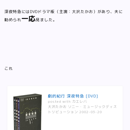
深夜特急にはDVDドラマ版（主演：大沢たかお）があり、夫に
一応
勧められ
見ました。
これ
劇的紀行 深夜特急 [DVD]
posted with
カエレバ
大沢たかお ソニー・ミュージックディス
トリビューション 2002-03-20