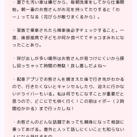
・誰でも汚い車は嫌だから、毎朝洗車をしてから仕事開
始。朝一番のお客さんがお花を持ってたりすると「わ
ー」ってなる（花びらが散りまくるから）。
・家族で乗車されたら降車後必ずチェックすること。一
度、後部座席で子どもが何か食べててチョコまみれにな
ったことあり。
・呼び出しが多い場所はお客さんが見つけにくいから探
し回っちゃって時間の無駄！良し悪しだよね〜
・配車アプリでお客さんを捕まえた後で行き先がわかる
ので、行きたくないとキャンセルしたり、迎えに行かな
いドライバーもいる。私は何でもこなすことが重要だと
思うので、どこにでも快く行く！この前はイポー（２時
間位かかる）まで行ったしね！
・お客さんのどんな話題であっても親身になって相談に
乗ってあげる。意外と人って話しにくいことも知らない
人になら話せるもの。