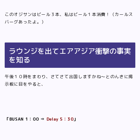
このオジサンはビール３本、私はビール１本消費！（カールス
バーグあったよ。）
ラウンジを出てエアアジア衝撃の事実
を知る
午後１０時をまわり、さてさて出国しますかね〜とのんきに掲
示板に目をやると、
「BUSAN 1：00 ⇒
Delay 5：30
」