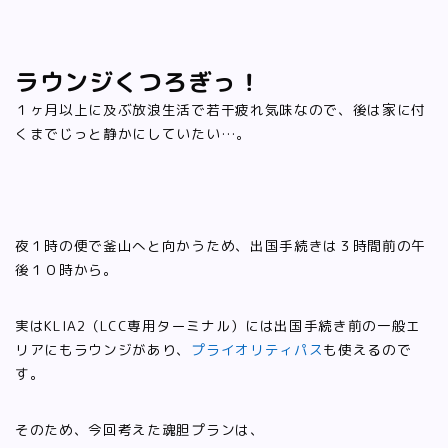
ラウンジくつろぎっ！
１ヶ月以上に及ぶ放浪生活で若干疲れ気味なので、後は家に付
くまでじっと静かにしていたい…。
夜１時の便で釜山へと向かうため、出国手続きは３時間前の午
後１０時から。
実はKLIA2（LCC専用ターミナル）には出国手続き前の一般エ
リアにもラウンジがあり、
プライオリティパス
も使えるので
す。
そのため、今回考えた魂胆プランは、