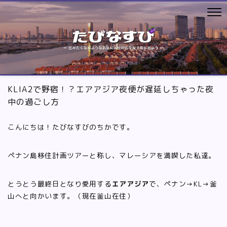
KLIA2で野宿！？エアアジア夜便が遅延しちゃった夜
中の過ごし方
こんにちは！たびなすびのちかです。
ペナン島移住計画ツアーと称し、マレーシアを満喫した私達。
とうとう最終日となり愛用する
エアアジア
で、ペナン→KL→釜
山へと向かいます。（現在釜山在住）