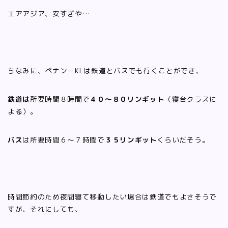
エアアジア、安すぎや…
ちなみに、ペナンーKLは鉄道とバスでも行くことができ、
鉄道は
所要時間８時間で
４０〜８０リンギット
（寝台クラスに
よる）。
バス
は所要時間６〜７時間で
３５リンギット
くらいだそう。
時間節約のため夜間寝て移動したい場合は鉄道でもよさそうで
すが、それにしても、