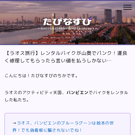
【ラオス旅行】レンタルバイクが山奥でパンク！運良
く修理してもらったら言い値を払うしかない…
こんにちは！たびなすびのちかです。
ラオスのアクティビティ天国、
バンビエン
でバイクをレンタル
した私たち。
→
ラオス、バンビエンのブルーラグーンは絵本の世
界！でも偽看板に騙されないでね！