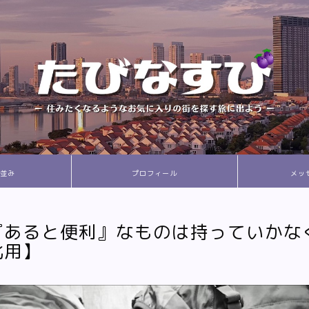
並み
プロフィール
メッ
『あると便利』なものは持っていかな
化用】