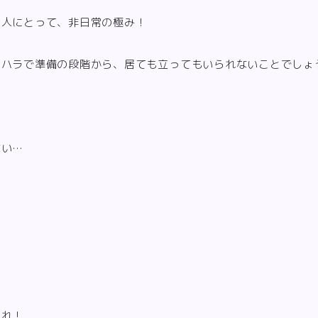
の人にとって、非日常の極み！
ラハラで準備の段階から、居ても立ってもいられないことでしょ
ない…
くれ！