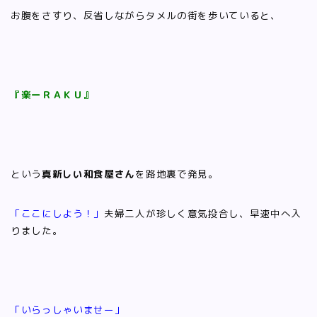
お腹をさすり、反省しながらタメルの街を歩いていると、
『楽ーＲＡＫＵ』
という
真新しい和食屋さん
を路地裏で発見。
「ここにしよう！」
夫婦二人が珍しく意気投合し、早速中へ入
りました。
「いらっしゃいませー」