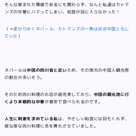
そんな恵まれた環境であるにも関わらず、なんと私達はカトマ
ンズの中華にハマってしまい、和食が目に入らなかった！
（→
変わりゆくネパール、カトマンズの一角はほぼ中国と化し
ていた
）
ネパールは
中国の四川省と近い
ため、その地方の中国人観光客
の割合が多いそう。
そのため四川料理のお店が超充実しており
、中国の観光地に行
くより本格的な中華
が激安で食べられるのです。
人生に刺激を求めている私
は、やさしい和食には目もくれず、
夜な夜な四川料理に舌を痺れさせていました。