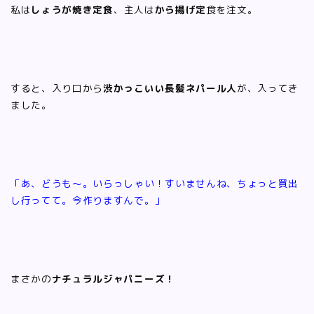
私は
しょうが焼き定食
、主人は
から揚げ定
食を注文。
すると、入り口から
渋かっこいい長髪ネパール人
が、入ってき
ました。
「あ、どうも～。いらっしゃい！
すいませんね、ちょっと買出
し行ってて。今作りますんで。」
まさかの
ナチュラルジャパニーズ！