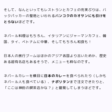
そして、なんといってもレストランとカフェの充実ぶりは、バ
ックパッカーの聖地といわれる
バンコクのカオサンにも引けを
とらない
ほどです。
ネパール料理はもちろん、イタリアンにジャーマンカフェ、韓
国、タイ、ベトナムに中華、そしてもちろん和食も！
日本人の旅行ブームはほかのアジア各国より古いためか、歴史
ある超有名店もあるそうで、メニューも粋なのです。
ネパールカレーを横目に
日本のカレー
を食べられたり（しかも
ネパール人も食べている）、
ナポリタン
まで注文できたりと、
「ここは神田の喫茶店かな？」と錯覚してしまうほどです。