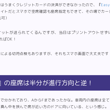
ではうまくクレジットカードの決済ができなかったので、『
Eas
サイトだとスマホで空席確認も座席指定もできて、その場でカー
も可）
ケットが送られてくるんですが、当日はプリントアウトせず
ればOK！
んによる切符点検もありますが、それもスマホ画面で大丈夫です
M』の座席は半分が進行方向と逆！
で分かれており、AからFまであったかな。車両内の座席は全
。真ん中を挟んで席が近い方のドアに向いている、という感じ。