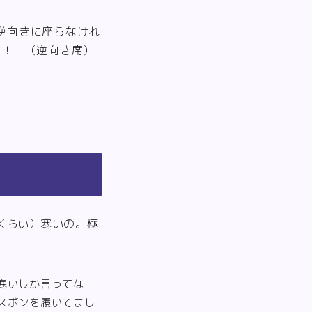
逆向きに座らなけれ
！！！（逆向き席）
寒いの。極
くらい）
寒いしか言ってな
スボンを履いてまし