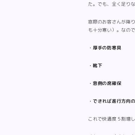
た。でも、全く足り
窓際のお客さんが降
も十分寒い）。なの
・厚手の防寒具
・靴下
・窓側の席確保
・できれば進行方向
これで快適度５割増