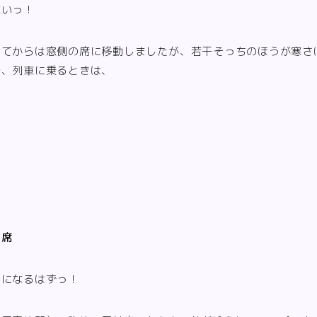
ないっ！
りてからは窓側の席に移動しましたが、若干そっちのほうが寒さ
で、列車に乗るときは、
の席
しになるはずっ！