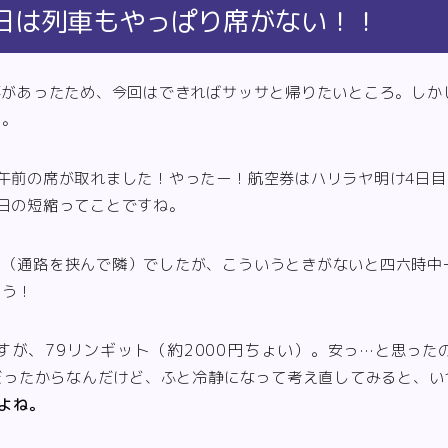
日は列車もやっぱり席がない！！
事があったため、今回はできればサッサと帰りたいところ。しか
し。
午前の席が取れました！やったー！航空券はハリラヤ明け4日
日の短縮ってことですね。
々（通路を挟んで隣）でしたが、こういうときがないと四六時中
ょう！
が、79リンギット（約2000円ちょい）。
安っ…と思った
いだったからなんだけど、ふと冷静になって考え直してみると、
だよね。