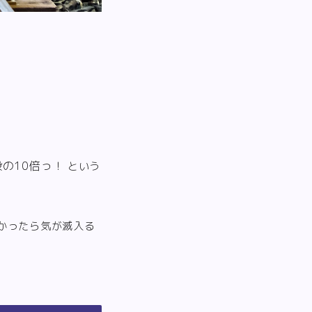
の10倍っ！
という
かったら気が滅入る