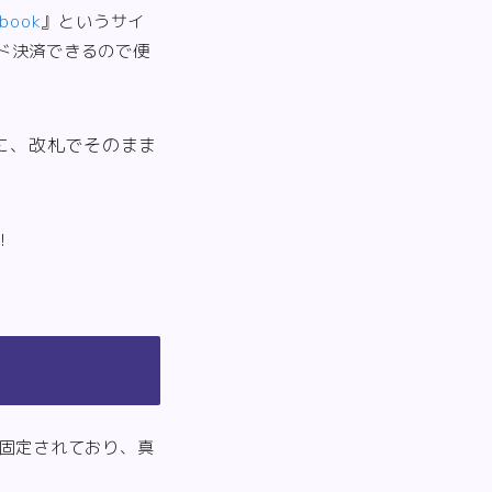
ybook
』というサイ
ド決済できるので便
に、改札でそのまま
！
て固定されており、真