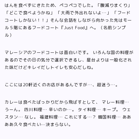
はんを食べずにきたため、ペコペコでした。「腹減りまくり」
「どこで食べようかね」 「大雨で外出れないよ…」 「フード
コートしかない！！」そんな会話をしながら向かった先はモー
ル５階にあるフードコート『Just Food』へ。（名前シンプ
ル）
マレーシアのフードコートは面白いです。 いろんな国の料理が
あるのでその日の気分で選択できるし、屋台よりは一般化され
た味だけどキレイだしトイレも安心だしね。
ここには20軒近くのお店があるんですが…、超迷う…。
カレーは食べたばっかりだから飛ばすとして、 マレー料理…
うーん。 四川料理… 辛いのか…。 タイ料理… キープ。 ウェ
スタン… なし。 福建料理… これにする…？ 韓国料理… ああ
ああ久々食べたい⋯決まらない。