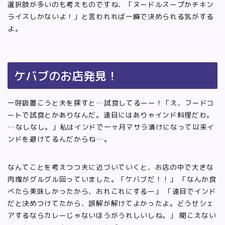
選択肢が多いのも考えものですね、「ヌードルスープかチキン
ライスしかないよ！」と言われれば一瞬で決められる気がする
よ。
ケバブのお店発見！
一呼吸置こうと夫を探すと…試食してるーー！「え、フードコ
ートで試食とかありなんだ。遠目にはありゃインド料理だわ。
…なしなし。」私はインドで一ヶ月マサラ漬けになって以来イ
ンドを避けてるんだからね…。
なんてことを考えつつ夫に近づいていくと、お店の中で大きな
肉塊がグルグル回っていました。「ケバブだ！！」 「なんか食
べたら美味しかったから、おれこれにするー」 「遠目でインド
だと決めつけてたから、誤解が解けてよかったよ。どうせシェ
アするならカレーじゃないほうがうれしいしね。」 聞こえない