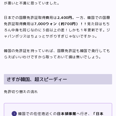
が悪いと不満に思っていました。
日本での国際免許証取得費用は
2,400円
。一方、韓国での国際
免許証取得費用は
7,000ウォン（約700円）！！
見た目はもち
ろん中身も同じなのに３倍以上の差！しかも１年更新です。ジ
ャパンポリスはちょっとサボりすぎじゃないですかっ。
韓国の免許証を持っていれば、国際免許証も韓国で発行しても
らえばいいわけですから取っておいて損は無いでしょう。
さすが韓国、超スピーディー
免許切り替えの流れ
韓国での在住地近くの
日本領事館
へ行き、
「日本