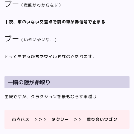
ブー
（意味がわからない）
｜夜、車のいない交差点で前の車が赤信号で止まる
ブー
（いやいやいや⋯）
とっても
せっかちでワイルド
なのであります。
一瞬の隙が命取り
主観ですが、クラクションを最もならす車種は
市内バス ＞＞＞ タクシー ＞＞ 乗り合いワゴン