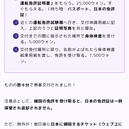
運転免許証明書」
をもらう。25,000ウォン。す
ぐもらえる。（持ち物：
パスポート、日本の免許
証
）
近くの
運転免許試験場
へ行き、交付申請用紙に記
入、上記の３つと
証明写真
を共に提出。
交付までの間に指示された場所で
身体検査
を受け
る。5,000ウォン。
交付受付場所に戻り、名前がよばれたら身体検査
結果用紙を渡し、免許を受け取る。7,500ウォ
ン。
ものの
数十分
で無事交付されました！
注意点として、
韓国の免許を受け取ると、日本の免許証は一時
保管され返却されません。
ただ、例外が！数日後に
日本に帰国するチケット（ウェブ上に