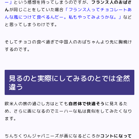
ー」
という感想を持ってしまうのですが、
フランス人のおばさ
ん
が同じことをしていた場合
「フランス人ってチョコレートあ
んな風につけて食べるんだー。私もやってみようかな。」
など
と思
ってしまうわけです。
そしてチョコの食べ過ぎで中国人のおばちゃんより先に胸焼け
するのです。
見るのと実際にしてみるのとでは全然
違う
欧米人の旅の過ごし方はとても
自然体で快適そう
に見えるた
め、さらに画になるのでミーハーな私は真似をしてみたくなり
ます。
ちんちくりんジャパニーズが画になるどころか
コントになって