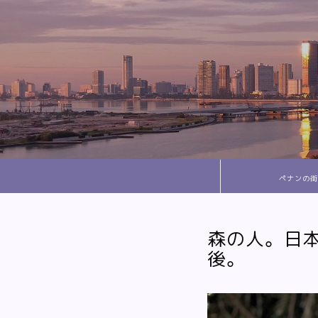
ペナンの街
森の人。日
後。