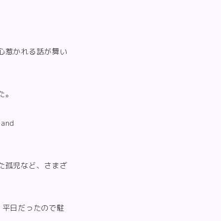
心惹かれる話が舞い
た。
and
た孤児など、さまざ
。平日だったので駐