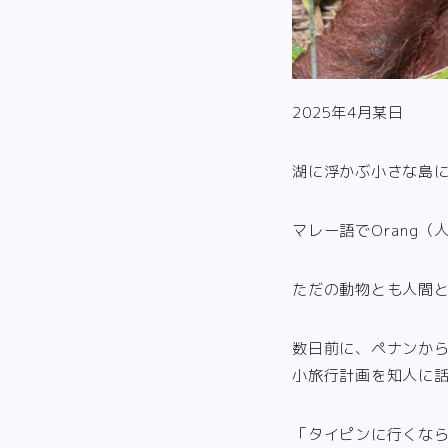
2025年4月某日
湖に浮かぶ小さな島
マレー語でOrang（
ただの動物とも人間
数日前に、ペナンか
小旅行計画を知人に
「タイピンに行くな