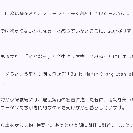
は、国際結婚をされ、マレーシアに長く暮らしている日本の方。
けでは物足りないかもなぁ」と感じていたところに、思いがけず
味も深まり、「それなら」と道中に立ち寄ってみることにしまし
という静かな湖に浮かぶ「Bukit Merah Orang Utan Isl
」。
と浮かぶ保護島には、違法飼育の被害に遭った個体、母親を失っ
ンウータンたちが専門的なケアを受けながら暮らしています。
から車を走らせ約1時間半。あっという間に湖畔に到着しました