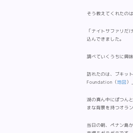
そう教えてくれたの
「ナイトサファリだ
込んできました。
調べていくうちに興
訪れたのは、ブキット・メラ
Foundation（
地図
）
湖の真ん中にぽつん
まな背景を持つオラ
当日の朝、ペナン島